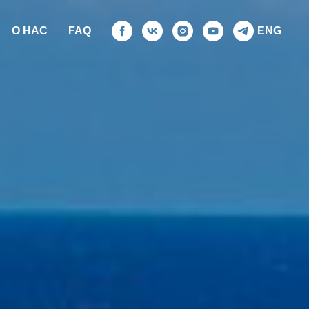
О НАС
FAQ
ENG